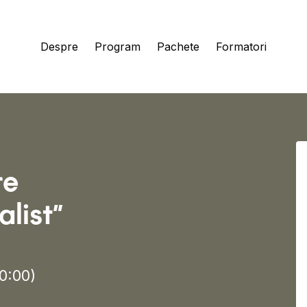
Despre
Program
Pachete
Formatori
re
alist
”
20:00)