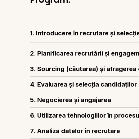
1. Introducere în recrutare și selecți
2. Planificarea recrutării și engage
3. Sourcing (căutarea) și atragerea 
4. Evaluarea și selecția candidaților
5. Negocierea și angajarea
6. Utilizarea tehnologiilor în proces
Strategii de negociere a ofertelor, gestionare
Finalizarea selecției și înțelegerea motivațiilo
Tehnici de oferire a feedback-ului constructi
7.
Analiza datelor în recrutare
Gestionarea eficientă a feedback-ului primit d
Feedback din partea candidaților: cum să soli