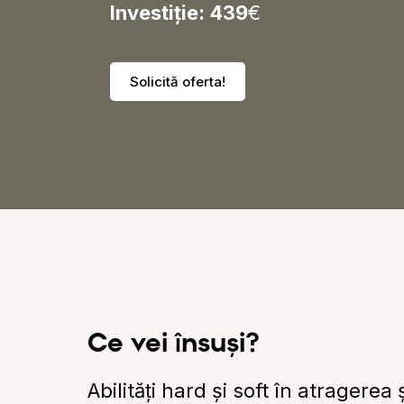
I
nvestiție
: 439
€
Solicită oferta!
C
e vei însuși?
Abilități hard și soft în atragerea