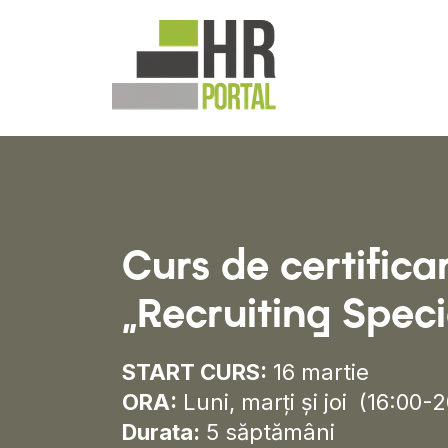
C
urs de certifica
„R
ecruiting
S
peci
S
TART CURS:
16 martie
O
RA:
Luni, marți și joi (16:00-
Durata:
5 săptămâni