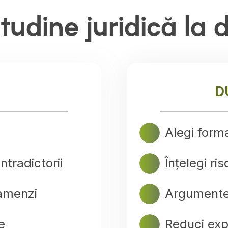
itudine juridică la d
D
Alegi forma
tradictorii
Înțelegi risc
 amenzi
Argumentez
e
Reduci ex