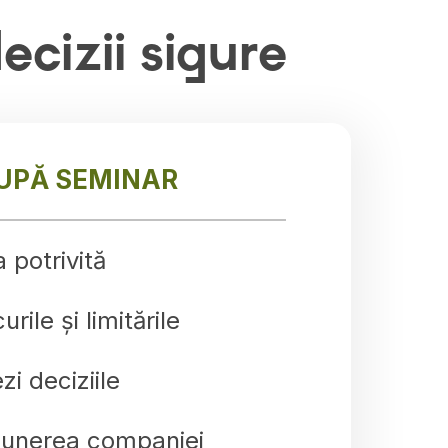
ecizii sigure
UPĂ SEMINAR
 potrivită
urile și limitările
i deciziile
punerea companiei