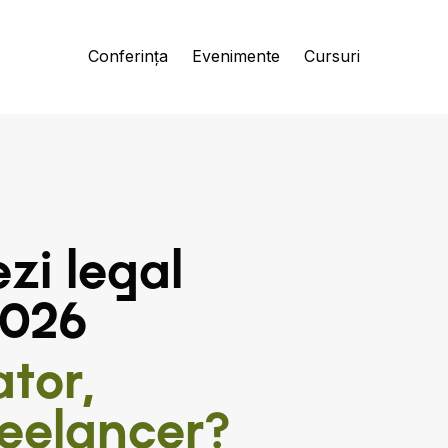
Conferința
Evenimente
Cursuri
zi legal
2026
ator,
reelancer?