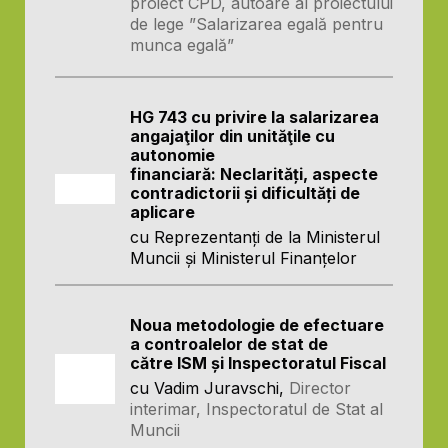
proiect CPD, autoare al proiectului
de lege ”Salarizarea egală pentru
munca egală”
HG 743 cu privire la salarizarea
angajaţilor din unităţile cu
autonomie
financiară: Neclarități, aspecte
contradictorii și dificultăți de
aplicare
cu Reprezentanți de la Ministerul
Muncii și Ministerul Finanțelor
Noua metodologie de efectuare
a controalelor de stat de
către ISM și Inspectoratul Fiscal
cu Vadim Juravschi,
Director
interimar, Inspectoratul de Stat al
Muncii