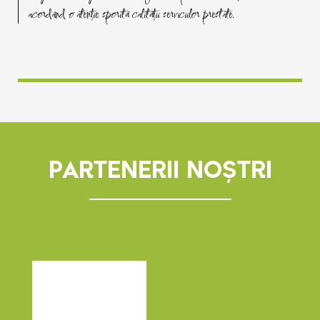
acordând o atenție sporită calității serviciilor prestate.
PARTENERII NOȘTRI