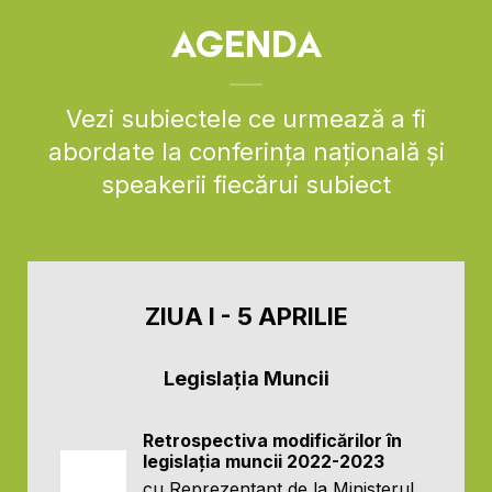
AGENDA
Vezi subiectele ce urmează a fi
abordate la conferința națională și
speakerii fiecărui subiect
ZIUA I - 5 APRILIE
Legislația Muncii
Retrospectiva modificărilor în
legislația muncii 2022-2023
cu Reprezentant de la Ministerul