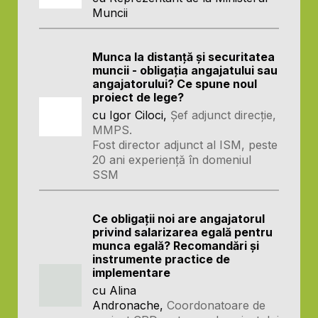
Muncii
Munca la distanță și securitatea
muncii - obligația angajatului sau
angajatorului? Ce spune noul
proiect de lege?
cu Igor Ciloci,
Șef adjunct direcție,
MMPS.
Fost director adjunct al ISM, peste
20 ani experiență în domeniul
SSM
Ce obligații noi are angajatorul
privind salarizarea egală pentru
munca egală? Recomandări și
instrumente practice de
implementare
cu Alina
Andronache,
Coordonatoare de